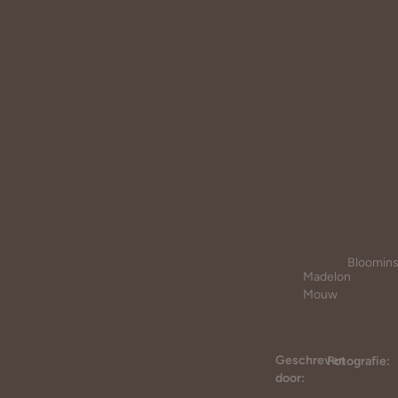
Bloomins
Madelon
Mouw
Geschreven
Fotografie:
door: