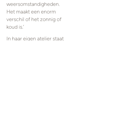
weersomstandigheden.
Het maakt een enorm
verschil of het zonnig of
koud is.’
In haar eigen atelier staat
geen stookoven. ‘Het is
duurzamer om mijn werk
in een gezamenlijk atelier
te stoken. Ik gebruik
steengoedklei en -glazuur,
dat op de hoogste
stooktemperatuur
gebakken wordt, waardoor
het werk steviger wordt en
langer meegaat.’