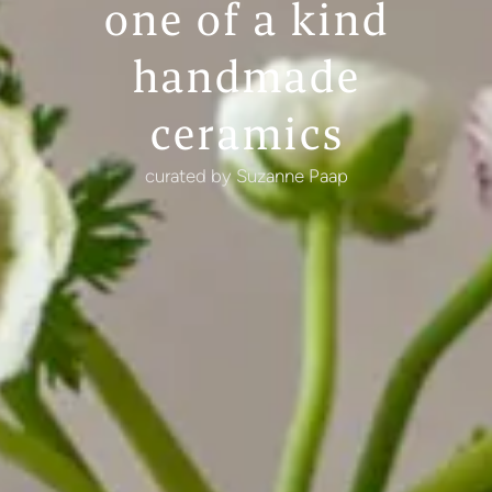
one of a kind
handmade
ceramics
curated by Suzanne Paap