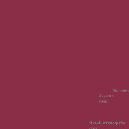
Bloomins
Suzanne
Paap
Geschreven
Fotografie:
door: