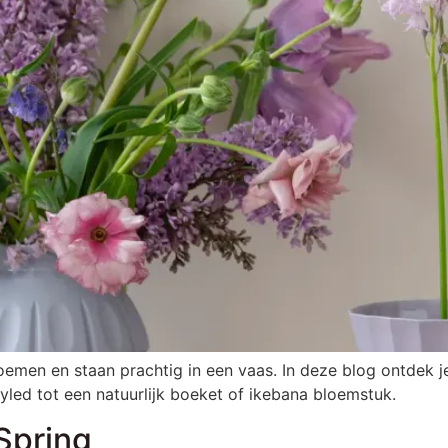
oemen en staan prachtig in een vaas. In deze blog ontdek j
tyled tot een natuurlijk boeket of ikebana bloemstuk.
 Spring