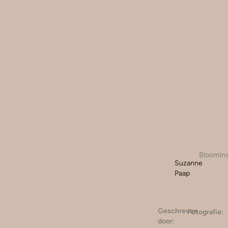
BloomIns
Suzanne
Paap
Geschreven
Fotografie:
door: