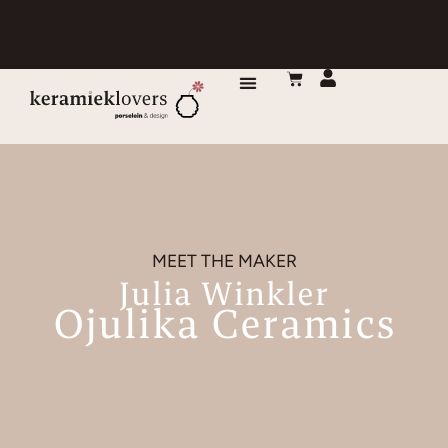
DE MAKERS
MEET THE MAKER
Julia Winkler
Ojulika Ceramics