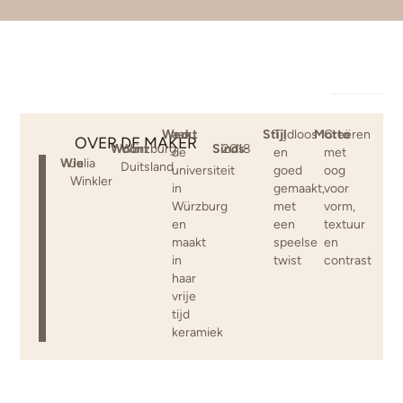
Werkt
aan
Stijl
Tijdloos
Motto
Creëren
OVER DE MAKER
Woont
Würzburg,
Sinds
2018
de
en
met
Wie
Julia
Duitsland
universiteit
goed
oog
Winkler
in
gemaakt,
voor
Würzburg
met
vorm,
en
een
textuur
maakt
speelse
en
in
twist
contrast
haar
vrije
tijd
keramiek