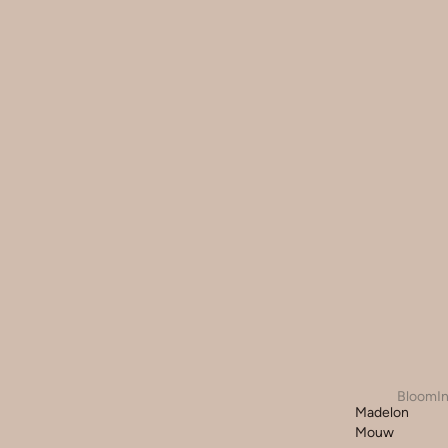
BloomIn
Madelon
Mouw