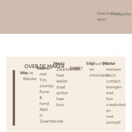
Geschreven
Fotografie
door:
Werkt
in
Stijl
natuurlijk
Motto
Ik wil
OVER DE MAKER
Woont
samen
Sinds
2020
Zwartebroek,
en
mensen
Wie
Iris te
met
haar
minimalistisch
in
Wieske
Tim,
atelier
contact
zoontje
staat
brengen
Rune
achter
met
&
haar
hun
hond
huis
creativiteit
Abel
en
in
met
Zwartebroek
zichzelf