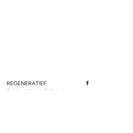
REGENERATIEF
Ook haar klei delft Natasja
SHARE
grotendeels zelf. ‘In mijn
kelder staan emmers vol
met klei van verschillende
plekken in Nederland. Elke
klei is nét even anders’,